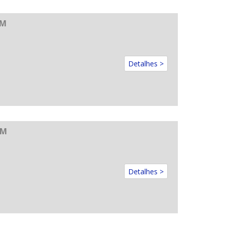
0M
Detalhes >
 M
Detalhes >