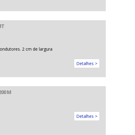
MT
condutores. 2 cm de largura
Detalhes >
200 M
Detalhes >