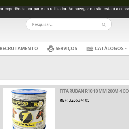
or experiência por parte do utilizador. Ao navegar no site estará a consen
RECRUTAMENTO
SERVIÇOS
CATÁLOGOS
FITA RUBAN R10 10 MM 200M 4 
REF:
326634105