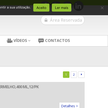
tir a sua utilização.
Aceito
Ler mais
Área Reservada
VÍDEOS
CONTACTOS
1
2
ERMELHO,400 ML,12/PK
Detalhes >