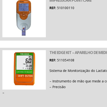
IMPRESSORA POINTCARE
REF:
510100110
THE EDGE KIT – APARELHO DE ME
REF:
511054108
Sistema de Monitorização do Lactat
– Instrumento de mão que mede a co
– Precisão
–