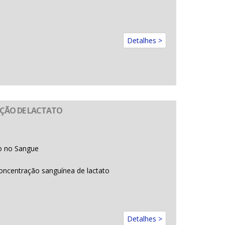
Detalhes >
DIÇÃO DE LACTATO
o no Sangue
ncentração sanguínea de lactato
Detalhes >