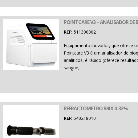
POINTCARE V3 – ANALISADOR DE 
REF:
511300002
Equipamento inovador, que ofrece u
Pointcare V3 é um analisador de bioq
analíticos, é rápido (oferece result
sangue,
REFRACTOMETRO BRIX 0-32%
REF:
540218010