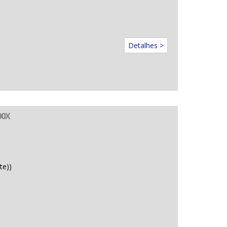
Detalhes >
00X
te))