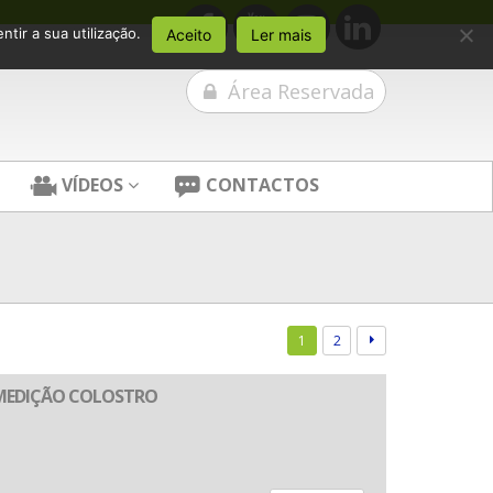
tir a sua utilização.
Aceito
Ler mais
Área Reservada
VÍDEOS
CONTACTOS
1
2
MEDIÇÃO COLOSTRO