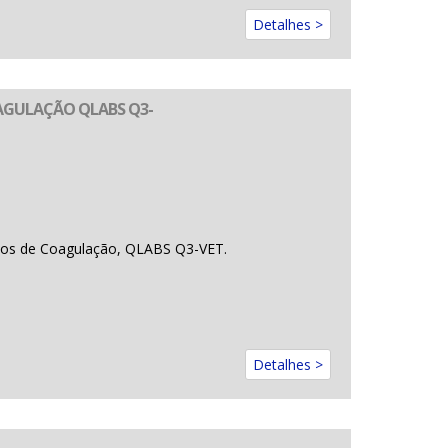
Detalhes >
AGULAÇÃO QLABS Q3-
mpos de Coagulação, QLABS Q3-VET.
Detalhes >