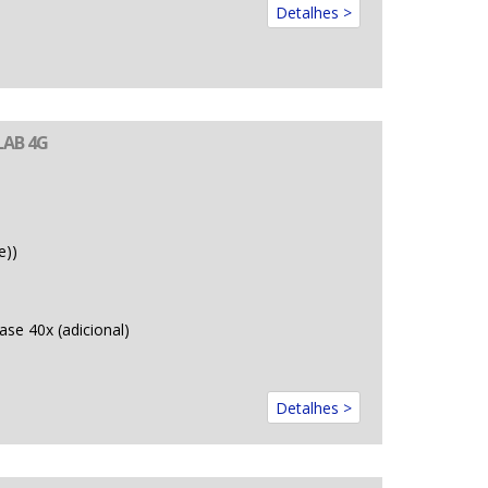
Detalhes >
AB 4G
e))
ase 40x (adicional)
Detalhes >