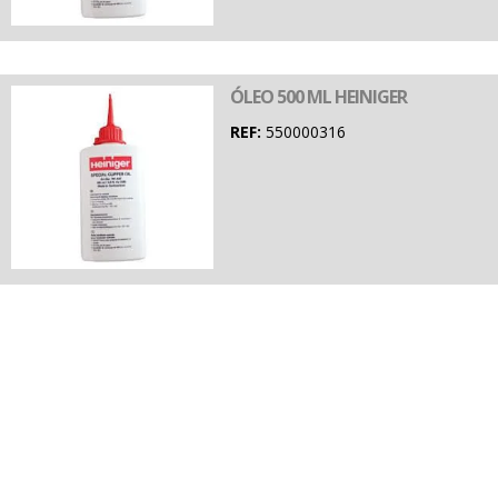
ÓLEO 500 ML HEINIGER
REF:
550000316