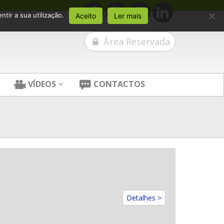
tir a sua utilização.
Aceito
Ler mais
Área Reservada
VÍDEOS
CONTACTOS
Detalhes >