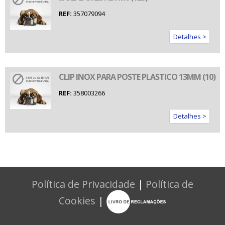
REF:
357079094
Detalhes >
CLIP INOX PARA POSTE PLASTICO 13MM (10)
REF:
358003266
Detalhes >
Política de Privacidade
|
Política de
Cookies
|