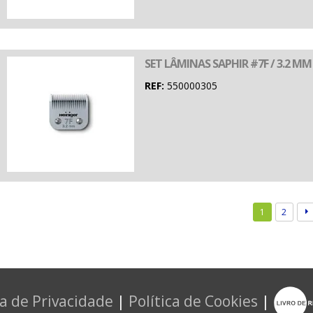
SET LÂMINAS SAPHIR #7F / 3.2 MM
REF:
550000305
1
2
ca de Privacidade
|
Política de Cookies
|