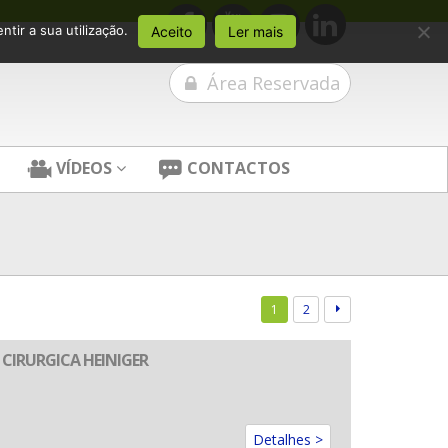
tir a sua utilização.
Aceito
Ler mais
Área Reservada
VÍDEOS
CONTACTOS
1
2
M CIRURGICA HEINIGER
Detalhes >