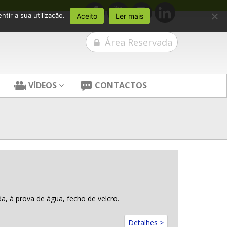
tir a sua utilização.
Aceito
Ler mais
Área Reservada
VÍDEOS
CONTACTOS
a, à prova de água, fecho de velcro.
Detalhes >