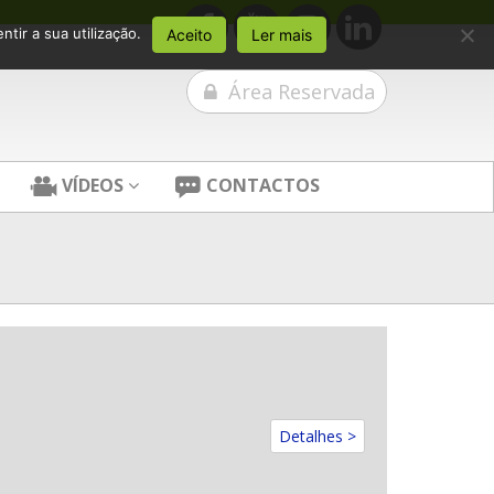
tir a sua utilização.
Aceito
Ler mais
Área Reservada
VÍDEOS
CONTACTOS
Detalhes >