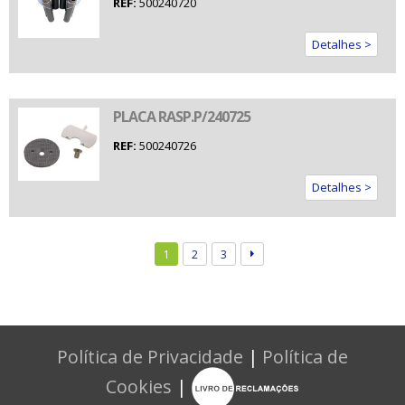
REF:
500240720
Detalhes >
PLACA RASP.P/240725
REF:
500240726
Detalhes >
1
2
3
Política de Privacidade
|
Política de
Cookies
|