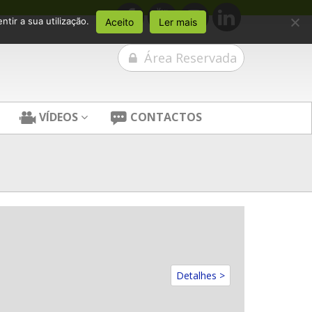
tir a sua utilização.
Aceito
Ler mais
Área Reservada
VÍDEOS
CONTACTOS
Detalhes >