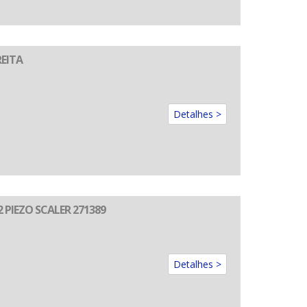
REITA
Detalhes >
 PIEZO SCALER 271389
Detalhes >