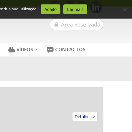
tir a sua utilização.
Aceito
Ler mais
Área Reservada
VÍDEOS
CONTACTOS
Detalhes >