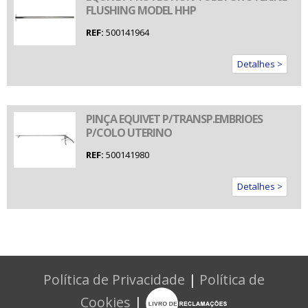
FLUSHING MODEL HHP
REF:
500141964
Detalhes >
PINÇA EQUIVET P/TRANSP.EMBRIOES
P/COLO UTERINO
REF:
500141980
Detalhes >
Política de Privacidade
|
Política de
Cookies
|