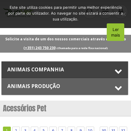
Este site utiliza cookies para permitir uma melhor experiência
por parte do utilizador. Ao navegar no site estará a consentir a
sua utilização.
Ler
Aceito
mais
Solicite a visita de um dos nossos comerciais através do número
(+351) 243 750 230
(Chamada para a rede fixa nacional)
ANIMAIS COMPANHIA
ANIMAIS PRODUÇÃO
Acessórios Pet
…
1
2
3
4
5
6
7
8
9
10
30
31
32