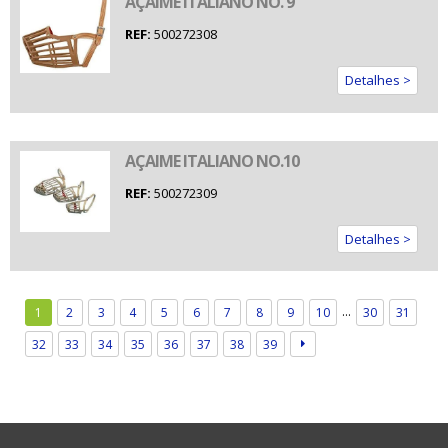
AÇAIME ITALIANO NO. 9
REF:
500272308
Detalhes >
AÇAIME ITALIANO NO.10
REF:
500272309
Detalhes >
…
1
2
3
4
5
6
7
8
9
10
30
31
32
33
34
35
36
37
38
39