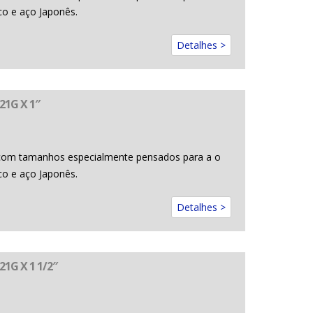
co e aço Japonês.
Detalhes >
21G X 1″
com tamanhos especialmente pensados para a o
co e aço Japonês.
Detalhes >
1G X 1 1/2″