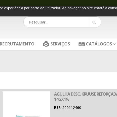
or experiência por parte do utilizador. Ao navegar no site estará a consen
RECRUTAMENTO
SERVIÇOS
CATÁLOGOS
AGULHA DESC. KRUUSE REFORÇADA
14GX1½
REF:
500112460