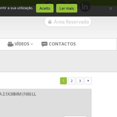
tir a sua utilização.
Aceito
Ler mais
Área Reservada
VÍDEOS
CONTACTOS
1
2
3
 2.1X38MM (100) LL