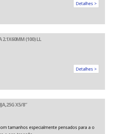
Detalhes >
 2.1X60MM (100) LL
Detalhes >
JA,25G X5/8″
com tamanhos especialmente pensados para a o