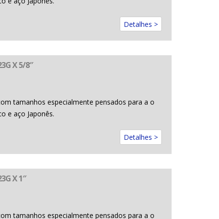
co e aço Japonês.
Detalhes >
3G X 5/8″
com tamanhos especialmente pensados para a o
co e aço Japonês.
Detalhes >
3G X 1″
com tamanhos especialmente pensados para a o