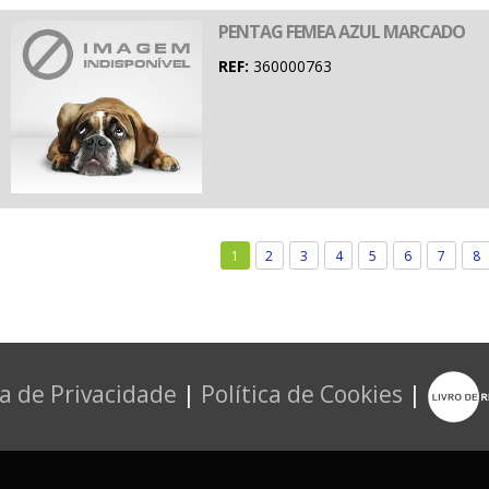
PENTAG FEMEA AZUL MARCADO
REF:
360000763
1
2
3
4
5
6
7
8
ca de Privacidade
|
Política de Cookies
|