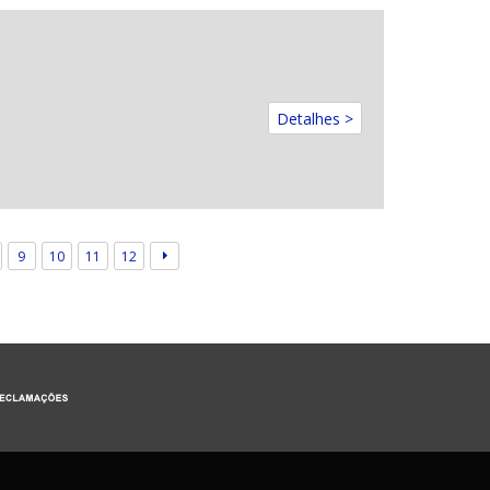
Detalhes >
9
10
11
12