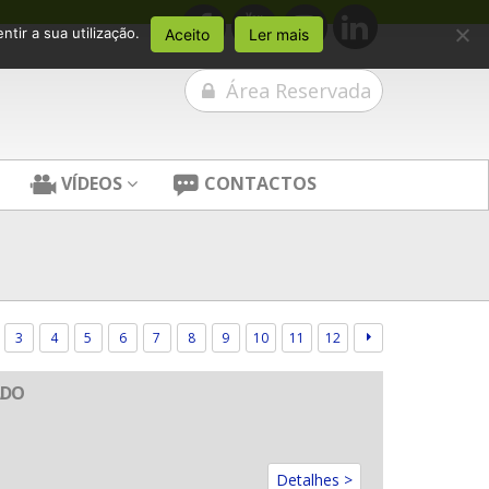
tir a sua utilização.
Aceito
Ler mais
Área Reservada
VÍDEOS
CONTACTOS
3
4
5
6
7
8
9
10
11
12
ADO
Detalhes >