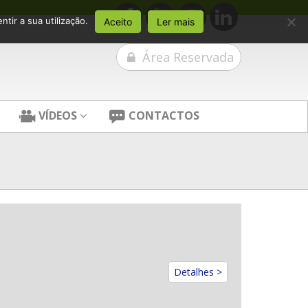
tir a sua utilização.
Aceito
Ler mais
Área Reservada
VÍDEOS
CONTACTOS
Detalhes >