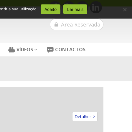
tir a sua utilização.
Aceito
Ler mais
Área Reservada
VÍDEOS
CONTACTOS
Detalhes >