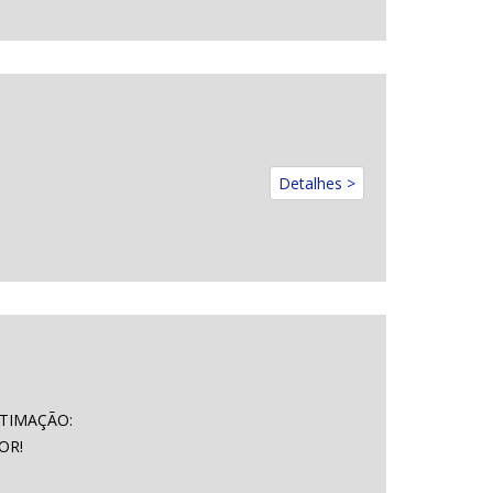
Detalhes >
STIMAÇÃO:
OR!