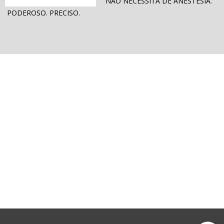
 NÃO NECESSITA DE ANESTESIA.
 PODEROSO. PRECISO.