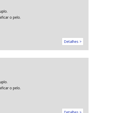
uplo.
icar o pelo.
Detalhes >
uplo.
icar o pelo.
Detalhes >