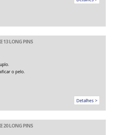
E 13 LONG PINS
uplo.
icar o pelo.
Detalhes >
E 20 LONG PINS