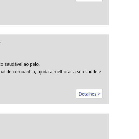
L
o saudável ao pelo.
mal de companhia, ajuda a melhorar a sua saúde e
Detalhes >