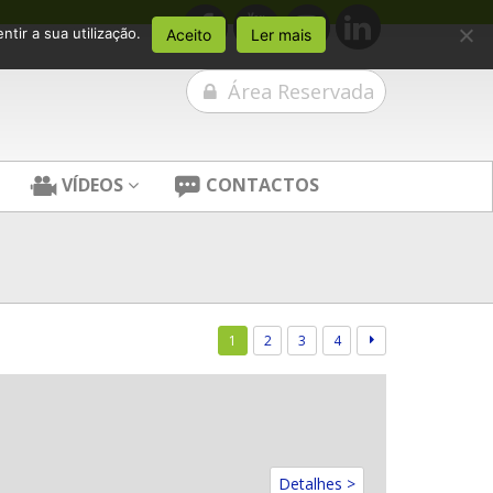
tir a sua utilização.
Aceito
Ler mais
Área Reservada
VÍDEOS
CONTACTOS
1
2
3
4
Detalhes >