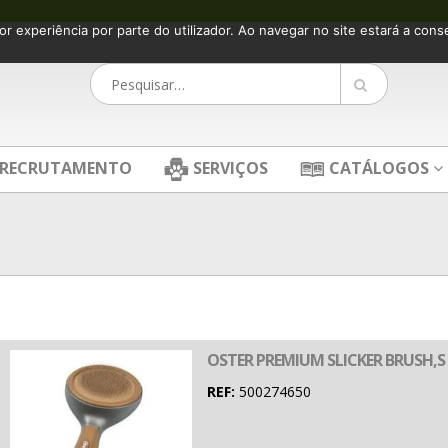
or experiência por parte do utilizador. Ao navegar no site estará a consen
RECRUTAMENTO
SERVIÇOS
CATÁLOGOS
OSTER PREMIUM SLICKER BRUSH,S
REF:
500274650