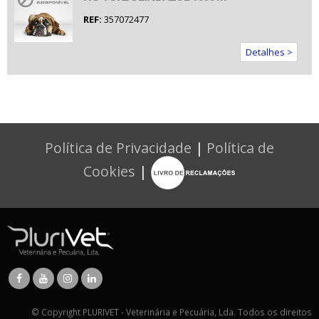
REF:
357072477
Detalhes >
Política de Privacidade
|
Política de
Cookies
|
© Copyright PLURIVET - Veterinária e Pecuária, Lda. Todos os direitos