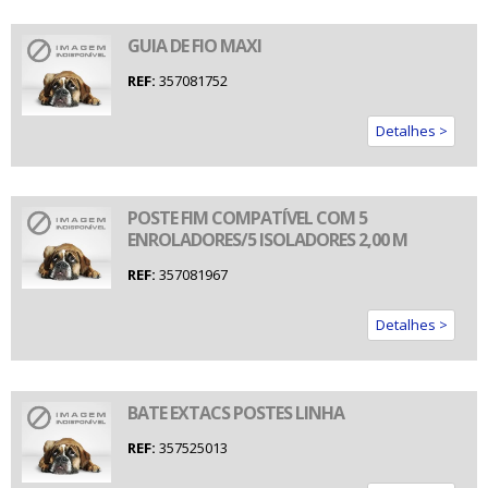
GUIA DE FIO MAXI
REF:
357081752
Detalhes >
POSTE FIM COMPATÍVEL COM 5
ENROLADORES/5 ISOLADORES 2,00 M
REF:
357081967
Detalhes >
BATE EXTACS POSTES LINHA
REF:
357525013