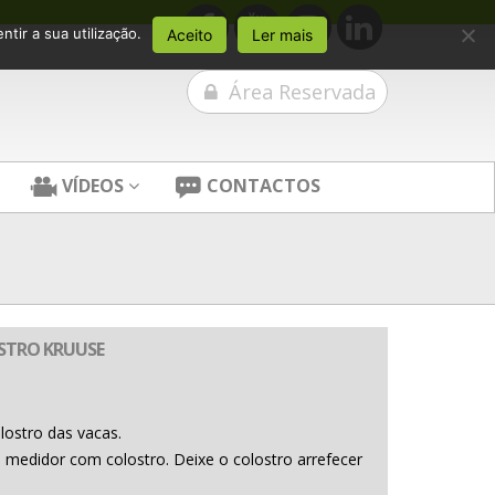
tir a sua utilização.
Aceito
Ler mais
Área Reservada
VÍDEOS
CONTACTOS
STRO KRUUSE
lostro das vacas.
o medidor com colostro. Deixe o colostro arrefecer