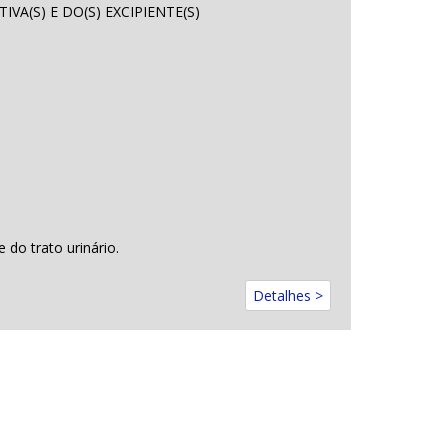
IVA(S) E DO(S) EXCIPIENTE(S)
 do trato urinário.
Detalhes >