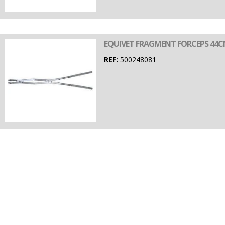
EQUIVET FRAGMENT FORCEPS 44
REF:
500248081