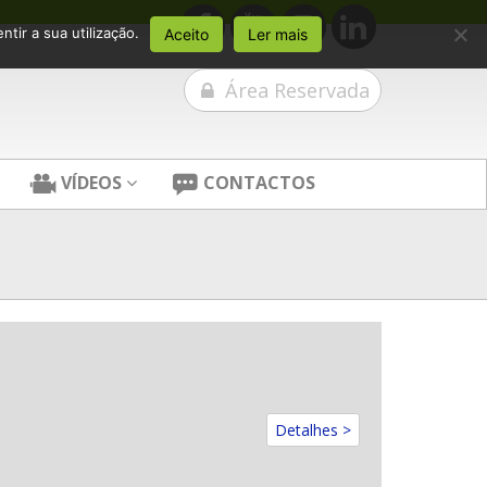
tir a sua utilização.
Aceito
Ler mais
Área Reservada
VÍDEOS
CONTACTOS
Detalhes >