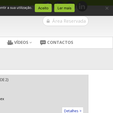
tir a sua utilização.
Aceito
Ler mais
Área Reservada
VÍDEOS
CONTACTOS
DE 2)
lex
Detalhes >