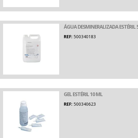
ÁGUA DESMINERALIZADA ESTÉRIL 5
REF:
500340183
GEL ESTÉRIL 10 ML
REF:
500340623