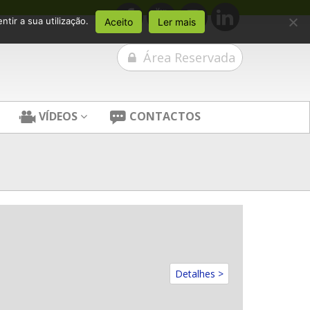
tir a sua utilização.
Aceito
Ler mais
Área Reservada
VÍDEOS
CONTACTOS
Detalhes >