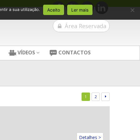
tir a sua utilização.
Aceito
Ler mais
Área Reservada
VÍDEOS
CONTACTOS
1
2
Detalhes >