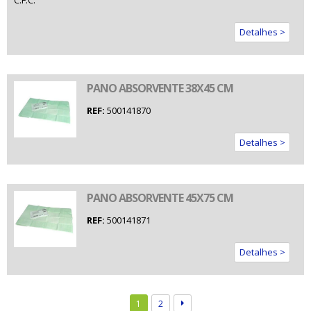
C.F.C.
Detalhes >
PANO ABSORVENTE 38X45 CM
REF:
500141870
Detalhes >
PANO ABSORVENTE 45X75 CM
REF:
500141871
Detalhes >
1
2