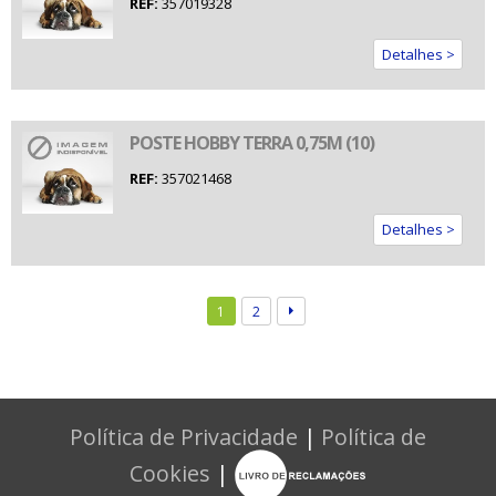
REF:
357019328
Detalhes >
POSTE HOBBY TERRA 0,75M (10)
REF:
357021468
Detalhes >
1
2
Política de Privacidade
|
Política de
Cookies
|