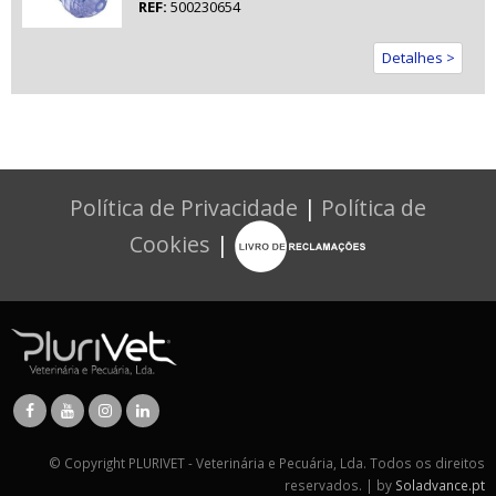
REF:
500230654
Detalhes >
Política de Privacidade
|
Política de
Cookies
|
© Copyright PLURIVET - Veterinária e Pecuária, Lda. Todos os direitos
reservados. | by
Soladvance.pt