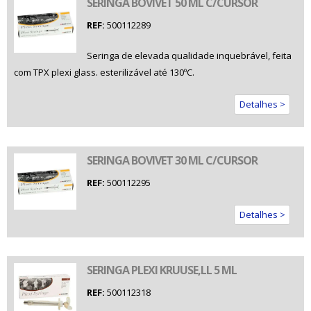
SERINGA BOVIVET 50 ML C/CURSOR
REF:
500112289
Seringa de elevada qualidade inquebrável, feita
com TPX plexi glass. esterilizável até 130ºC.
Detalhes >
SERINGA BOVIVET 30 ML C/CURSOR
REF:
500112295
Detalhes >
SERINGA PLEXI KRUUSE,LL 5 ML
REF:
500112318