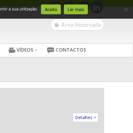
tir a sua utilização.
Aceito
Ler mais
Área Reservada
VÍDEOS
CONTACTOS
Detalhes >