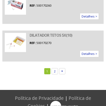
REF:
500170260
Detalhes >
DILATADOR TETOS 5X(10)
REF:
500170270
Detalhes >
1
2
Política de Privacidade
|
Política de
Cookies
|