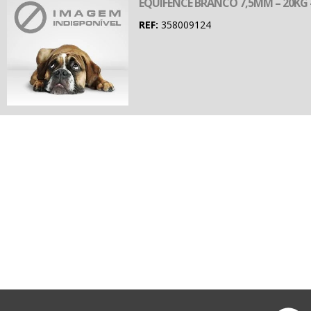
EQUIFENCE BRANCO 7,5MM – 20KG 
REF:
358009124