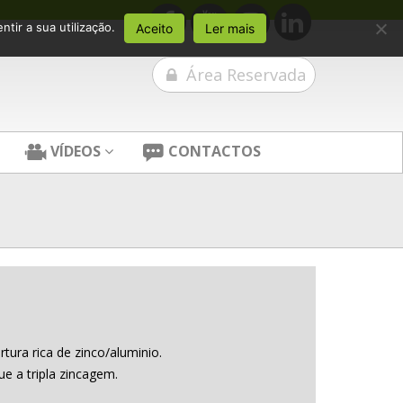
tir a sua utilização.
Aceito
Ler mais
Área Reservada
VÍDEOS
CONTACTOS
ura rica de zinco/aluminio.
ue a tripla zincagem.