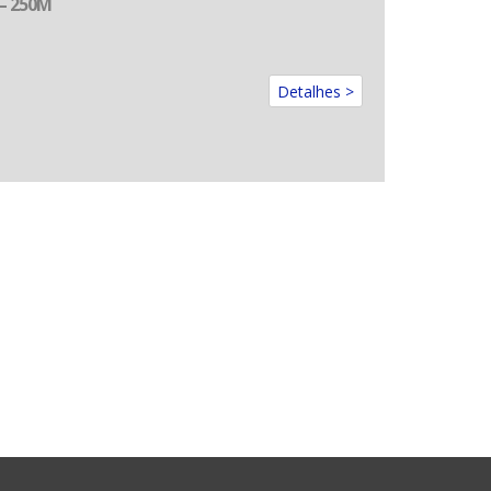
– 250M
Detalhes >