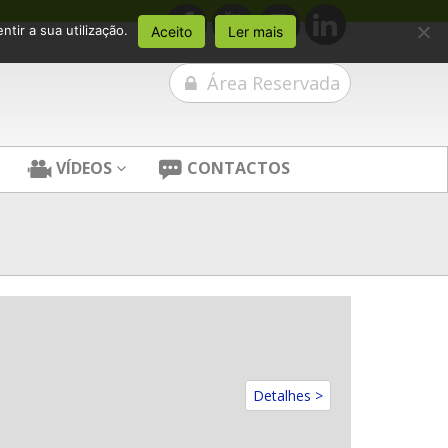
tir a sua utilização.
Aceito
Ler mais
Área Reservada
VÍDEOS
CONTACTOS
Detalhes >