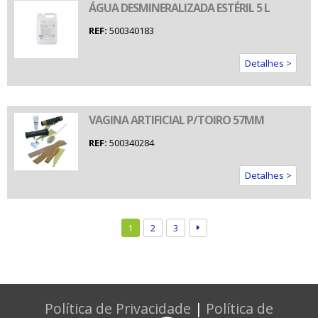
ÁGUA DESMINERALIZADA ESTÉRIL 5 L
REF:
500340183
Detalhes >
VAGINA ARTIFICIAL P/TOIRO 57MM
REF:
500340284
Detalhes >
1
2
3
Política de Privacidade
|
Política de