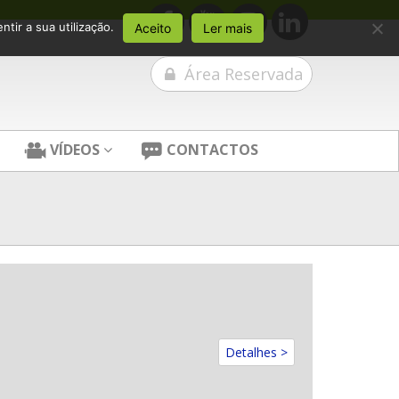
tir a sua utilização.
Aceito
Ler mais
Área Reservada
VÍDEOS
CONTACTOS
Detalhes >