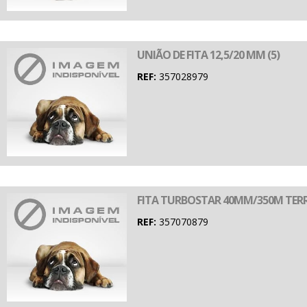
UNIÃO DE FITA 12,5/20 MM (5)
REF:
357028979
FITA TURBOSTAR 40MM/350M TER
REF:
357070879