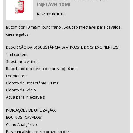
INJETÁVEL 10 ML
REF:
401061010
Butomidor 10 mg/ml butorfanol, Solução Injectável para cavalos,
cães e gatos.
DESCRIÇÃO DA(S) SUBSTÂNCIA(S) ATIVA(S) E DO(S) EXCIPIENTE(S)
1 ml contém:
Substancia Activa:
Butorfanol (na forma de tartrato) 10 mg
Excipientes:
Cloreto de Benzetônio 0,1 mg
Cloreto de Sódio
Água para injectáveis
INDICAÇÕES DE UTILIZAÇÃO:
EQUINOS (CAVALOS)
Como Analgésico
Para um alívio a curto prazo da dor,