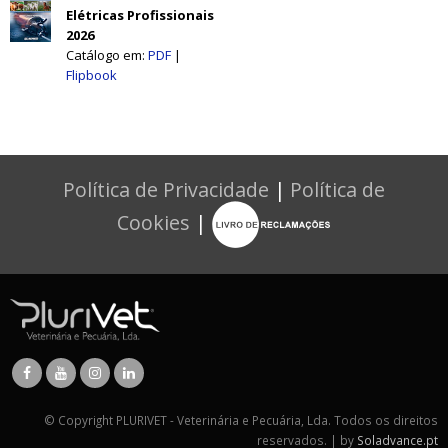
Elétricas Profissionais
2026
Catálogo em:
PDF
|
Flipbook
eterinários
Política de Privacidade
|
Política de
Cookies
|
© Copyright PLURIVET - Veterinária e Pecuária, Lda. Todos os direitos
reservados. | by
Soladvance.pt