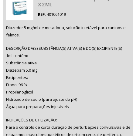
X 2 ML
REF:
401061019
Diazedor 5 mg/ml de metadona, solução injetável para caninos e
felinos.
DESCRIÇÃO DA(S) SUBSTÂNCIA(S) ATIVA(S) E DO(S) EXCIPIENTE(S)
1ml contém:
Substância ativa:
Diazepam 5,0 mg
Excipientes:
Etanol 96 %
Propilenoglicol
Hidróxido de sódio (para ajuste do pH)
Água para preparações injetáveis
INDICAÇÕES DE UTILIZAÇÃO:
Para o controlo de curta duração de perturbações convulsivas e de
espasmos musculoesqueléticos de origem central e periférica.