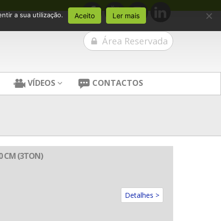
tir a sua utilização.
Aceito
Ler mais
Área Reservada
VÍDEOS
CONTACTOS
0 CM (3TON)
Detalhes >