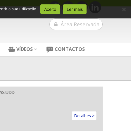
tir a sua utilização.
Aceito
Ler mais
Área Reservada
VÍDEOS
CONTACTOS
AS UDD
Detalhes >