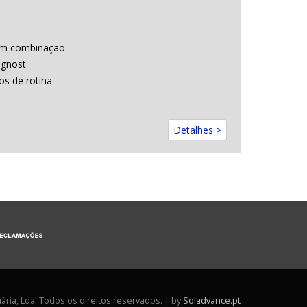
 em combinação
agnost
os de rotina
Detalhes >
ária, Lda. Todos os direitos reservados. | by
Soladvance.pt