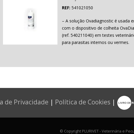
REF:
541021050
– A solução Ovadiagnostic é usada
com o dispositivo de colheita OvaDi
(ref. 540211040) em testes veterinári
para parasitas internos ou vermes.
ca de Privacidade
|
Política de Cookies
|
© Copyright PLURIVET - Veterinária e Pecu