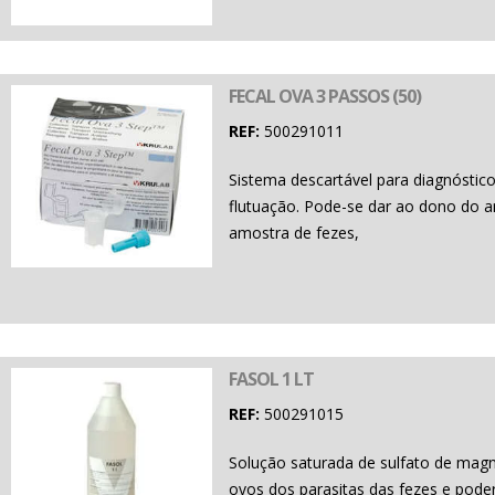
FECAL OVA 3 PASSOS (50)
REF:
500291011
Sistema descartável para diagnóstico
flutuação. Pode-se dar ao dono do ani
amostra de fezes,
FASOL 1 LT
REF:
500291015
Solução saturada de sulfato de magn
ovos dos parasitas das fezes e pode