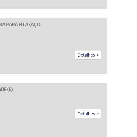
A PARA FITA (AÇO
Detalhes >
DE (6)
Detalhes >