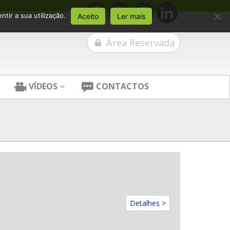
tir a sua utilização.
Aceito
Ler mais
Área Reservada
VÍDEOS
CONTACTOS
Detalhes >