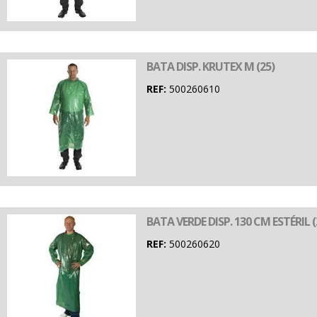
BATA DISP. KRUTEX M (25)
REF:
500260610
BATA VERDE DISP. 130 CM ESTÉRIL (
REF:
500260620