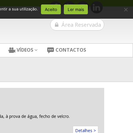
tir a sua utilização.
Aceito
Ler mais
Área Reservada
VÍDEOS
CONTACTOS
a, à prova de água, fecho de velcro.
Detalhes >