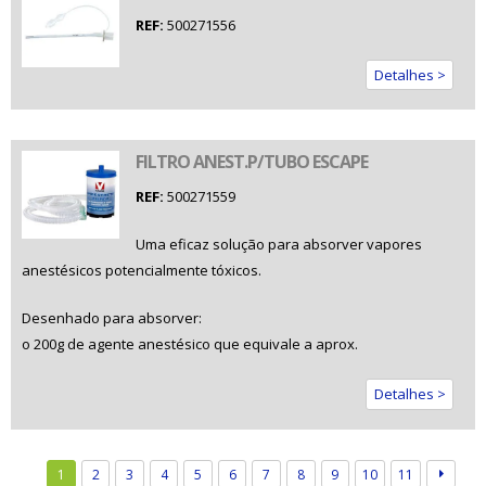
REF:
500271556
Detalhes >
FILTRO ANEST.P/TUBO ESCAPE
REF:
500271559
Uma eficaz solução para absorver vapores
anestésicos potencialmente tóxicos.
Desenhado para absorver:
o 200g de agente anestésico que equivale a aprox.
Detalhes >
1
2
3
4
5
6
7
8
9
10
11