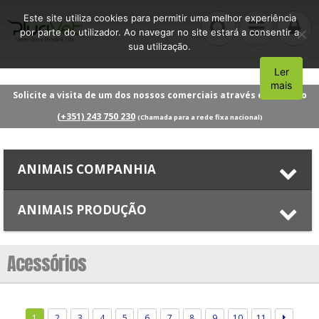
Este site utiliza cookies para permitir uma melhor experiência
por parte do utilizador. Ao navegar no site estará a consentir a
sua utilização.
Ler
Aceito
mais
Solicite a visita de um dos nossos comerciais através do número
(+351) 243 750 230
(Chamada para a rede fixa nacional)
ANIMAIS COMPANHIA
ANIMAIS PRODUÇÃO
Acessórios
1
2
3
4
5
6
7
8
9
10
11