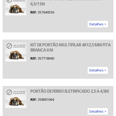
6,5/11M
REF:
357640556
Detalhes >
KIT DE PORTÃO MULTIFILAR 4X12,5 MM FITA
BRANCA 6 M
REF:
357718040
Detalhes >
PORTÃO DE FERRO ELETRIFICADO 2,5 A 4,5M
REF:
358001064
Detalhes >