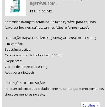
INJETÁVEL 10 ML
REF:
401061012
Ketamidor 100 mg/ml cetamina, Solução injetável para equinos
(cavalos), bovinos, suínos, caninos (cães) e felinos (gatos).
DESCRIÇÃO DA(S) SUBSTÂNCIA(S) ATIVA(S) E DO(S) EXCIPIENTE(S)
1 ml contém:
Substância activa:
Cetamina (como Hidrocloridrato) 100 mg
Excipientes:
Cloreto de Benzetónio 0,1 mg
Água para injetáveis
INDICAÇÕES DE UTILIZAÇÃO:
Para ser administrado isoladamente na contenção e procedimentos
cirúrgicos menores no gato,
Detalhes >