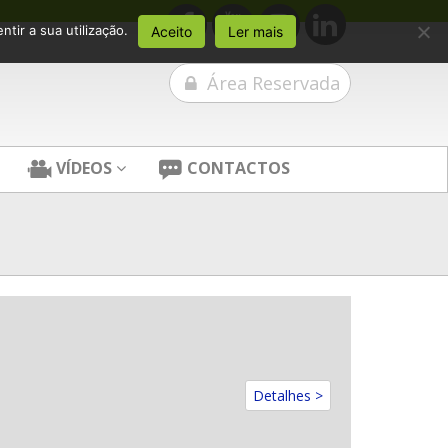
tir a sua utilização.
Aceito
Ler mais
Área Reservada
VÍDEOS
CONTACTOS
Detalhes >