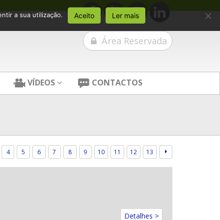
tir a sua utilização.
Aceito
Ler mais
Área Reservada
VÍDEOS
CONTACTOS
4
5
6
7
8
9
10
11
12
13
Detalhes >