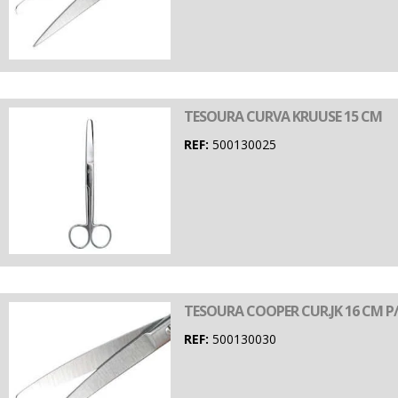
TESOURA CURVA KRUUSE 15 CM
REF:
500130025
TESOURA COOPER CUR.JK 16 CM P
REF:
500130030