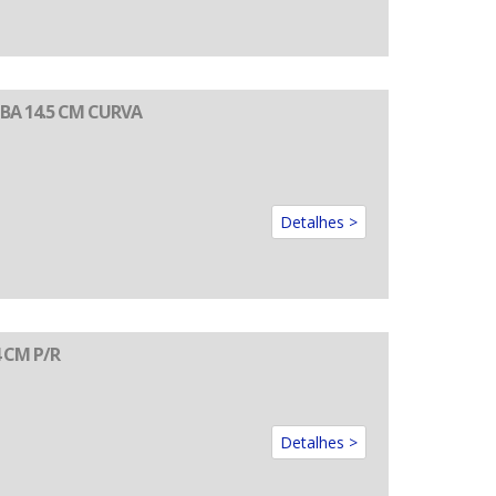
A 14.5 CM CURVA
Detalhes >
 CM P/R
Detalhes >