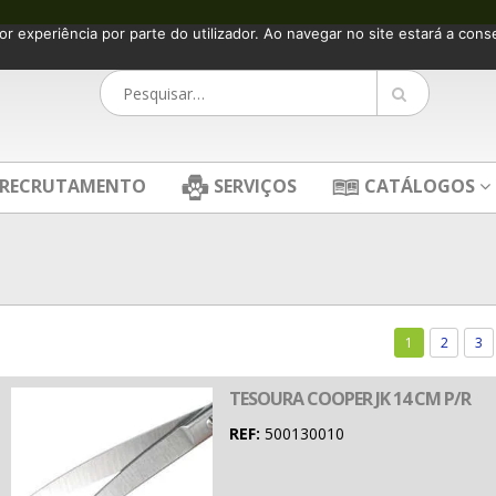
or experiência por parte do utilizador. Ao navegar no site estará a consen
RECRUTAMENTO
SERVIÇOS
CATÁLOGOS
1
2
3
TESOURA COOPER JK 14 CM P/R
REF:
500130010