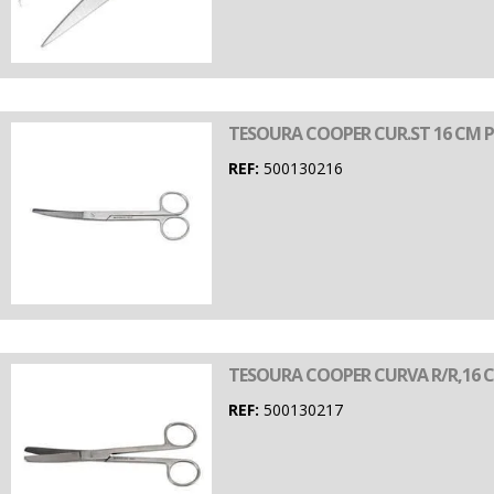
TESOURA COOPER CUR.ST 16 CM P
REF:
500130216
TESOURA COOPER CURVA R/R,16 
REF:
500130217