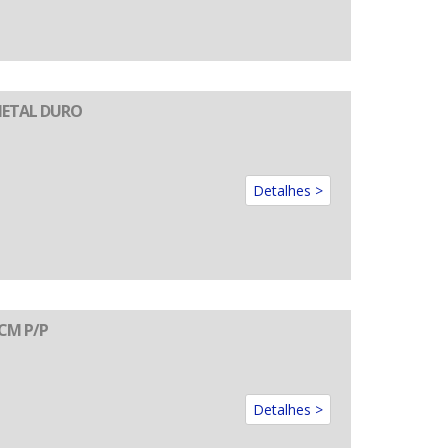
METAL DURO
Detalhes >
CM P/P
Detalhes >