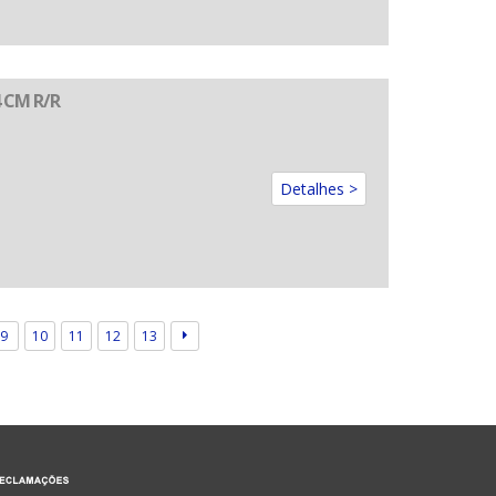
 CM R/R
Detalhes >
9
10
11
12
13