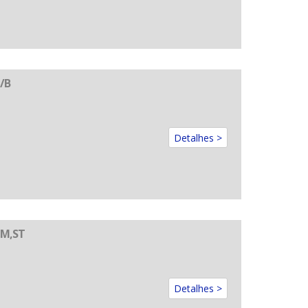
/B
Detalhes >
CM,ST
Detalhes >