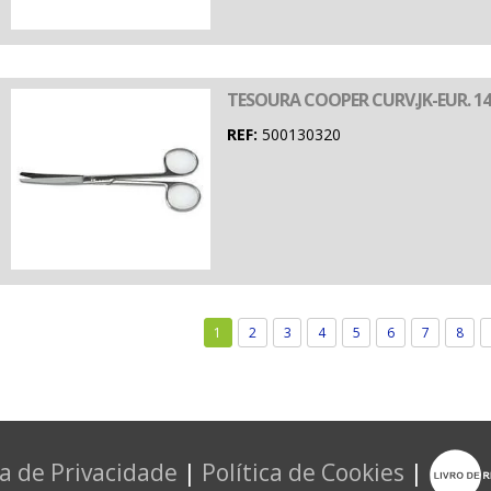
TESOURA COOPER CURV.JK-EUR. 14
REF:
500130320
1
2
3
4
5
6
7
8
ca de Privacidade
|
Política de Cookies
|