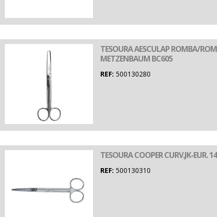
TESOURA AESCULAP ROMBA/ROMB
METZENBAUM BC605
REF:
500130280
TESOURA COOPER CURV.JK-EUR. 14
REF:
500130310