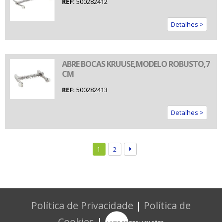
REF:
500282412
Detalhes >
ABRE BOCAS KRUUSE,MODELO ROBUSTO,7
CM
REF:
500282413
Detalhes >
1
2
Política de Privacidade
|
Política de
Cookies
|