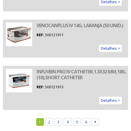
Detalhes >
VENOCANPLUS IV 14G, LARANJA (50 UNID.)
REF:
500121911
Detalhes >
INFUVEIN PRO IV CATHETER,1.3X32 MM,18G,
(10),SHORT CATHETER
REF:
500121913
Detalhes >
1
2
3
4
5
6